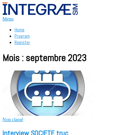
Aller
au
contenu
Menu
Home
Program
Register
Mois :
septembre 2023
Non classé
Interview SOCIETE truc